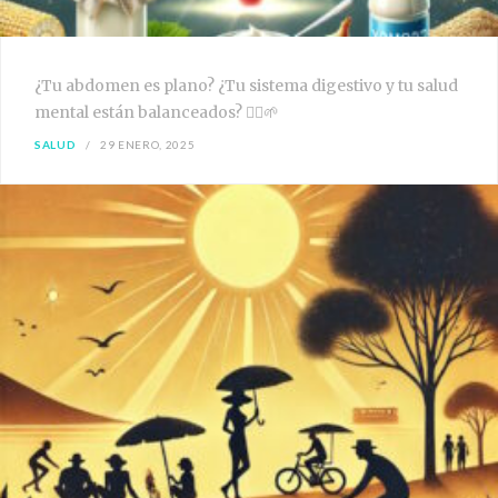
¿Tu abdomen es plano? ¿Tu sistema digestivo y tu salud
mental están balanceados? 🧘‍♀️🌱
SALUD
29 ENERO, 2025