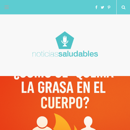
F
T
I
a
w
n
c
i
s
e
t
t
b
t
a
o
e
g
o
r
r
k
a
m