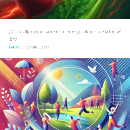
¿Y si te dijera que parte de tu energía viene… de la boca?
🧬💨
SALUD
23 ABRIL, 2025