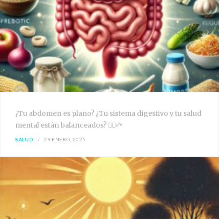
¿Tu abdomen es plano? ¿Tu sistema digestivo y tu salud
mental están balanceados? 🧘‍♀️🌱
SALUD
29 ENERO, 2025