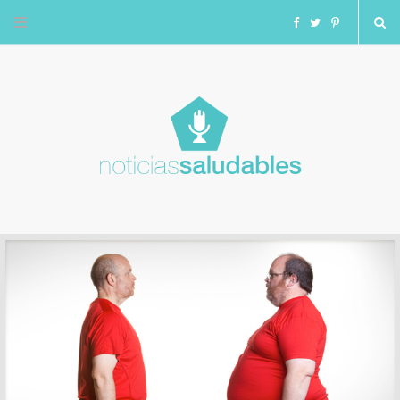
F
T
I
a
w
n
c
i
s
e
t
t
b
t
a
o
e
g
o
r
r
k
a
m