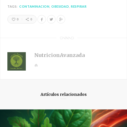
TAGS:
CONTAMINACION
OBESIDAD
RESPIRAR
0
0
NutricionAvanzada
W
e
b
s
i
Artículos relacionados
t
e