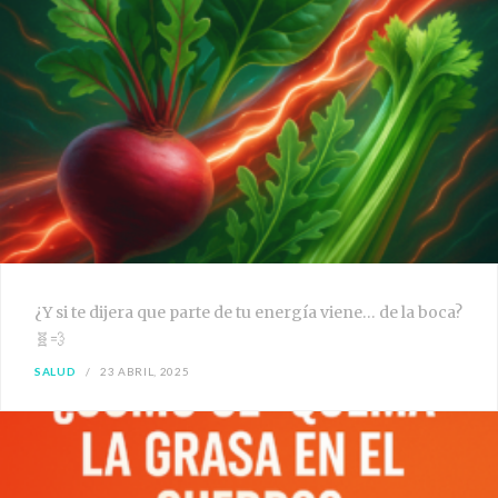
¿Y si te dijera que parte de tu energía viene… de la boca?
🧬💨
SALUD
23 ABRIL, 2025