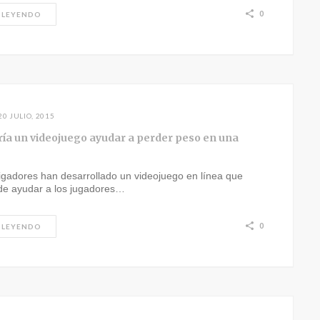
0
 LEYENDO
20 JULIO, 2015
ría un videojuego ayudar a perder peso en una
?
igadores han desarrollado un videojuego en línea que
de ayudar a los jugadores…
0
 LEYENDO