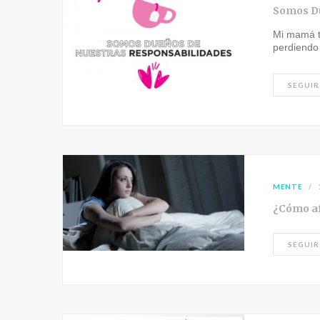
Somos Du
Mi mamá t
perdiendo
SEGUIR
MENTE
¿Cómo af
SEGUIR