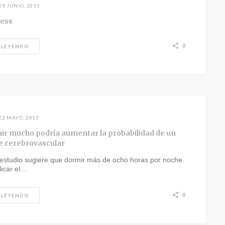
29 JUNIO, 2015
ness
0
 LEYENDO
22 MAYO, 2015
ir mucho podría aumentar la probabilidad de un
e cerebrovascular
estudio sugiere que dormir más de ocho horas por noche
licar el…
0
 LEYENDO