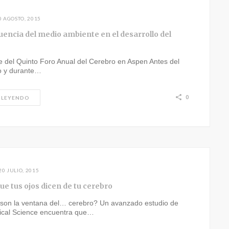
0 AGOSTO, 2015
uencia del medio ambiente en el desarrollo del
e del Quinto Foro Anual del Cerebro en Aspen Antes del
o y durante…
0
 LEYENDO
20 JULIO, 2015
ue tus ojos dicen de tu cerebro
 son la ventana del… cerebro? Un avanzado estudio de
ical Science encuentra que…