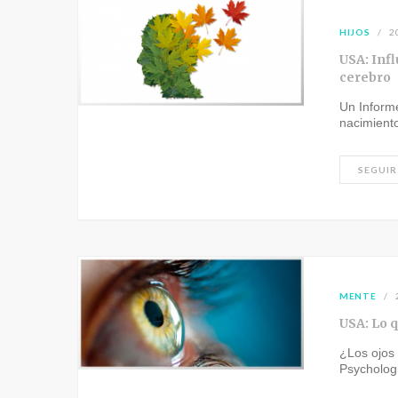
HIJOS
2
USA: Infl
cerebro
Un Inform
nacimient
SEGUIR
MENTE
USA: Lo q
¿Los ojos
Psycholog