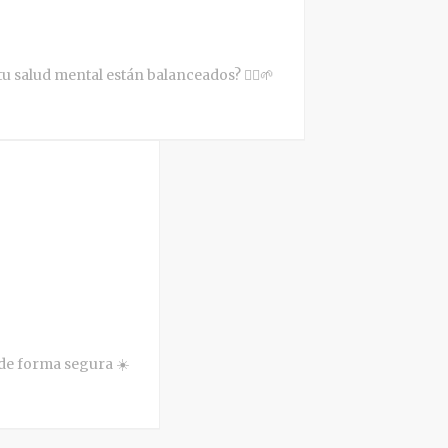
 salud mental están balanceados? 🧘‍♀️🌱
 de forma segura ☀️