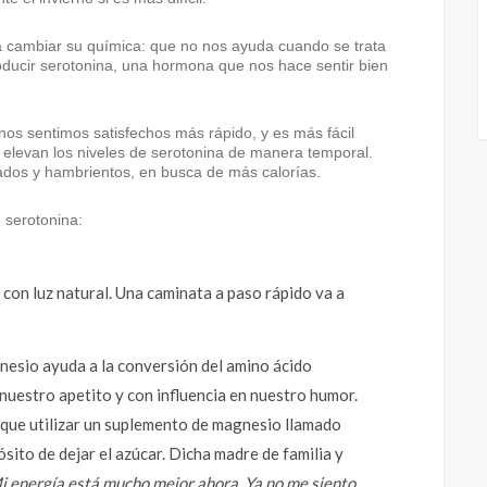
a cambiar su química: que no nos ayuda cuando se trata
oducir serotonina, una hormona que nos hace sentir bien
nos sentimos satisfechos más rápido, y es más fácil
 elevan los niveles de serotonina de manera temporal.
ados y hambrientos, en busca de más calorías.
 serotonina:
e con luz natural. Una caminata a paso rápido va a
nesio ayuda a la conversión del amino ácido
nuestro apetito y con influencia en nuestro humor.
e que utilizar un suplemento de magnesio llamado
sito de dejar el azúcar. Dicha madre de familia y
i energía está mucho mejor ahora. Ya no me siento