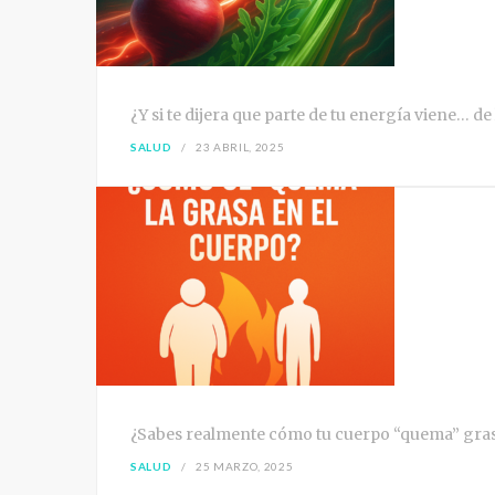
¿Y si te dijera que parte de tu energía viene… de
SALUD
23 ABRIL, 2025
¿Sabes realmente cómo tu cuerpo “quema” grasa?
SALUD
25 MARZO, 2025