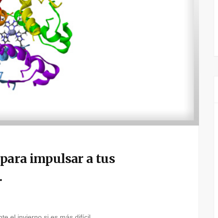
 para impulsar a tus
.
 el invierno si es más difícil.