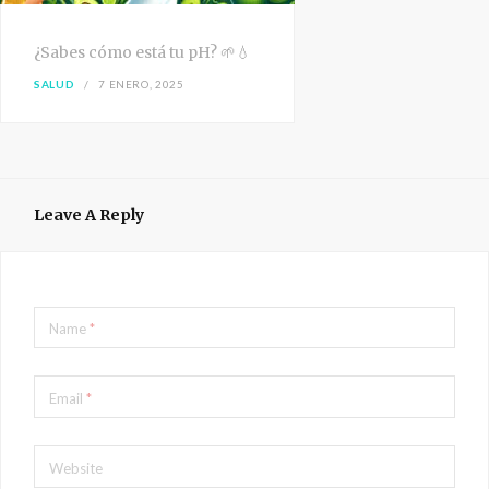
¿Sabes cómo está tu pH? 🌱💧
SALUD
7 ENERO, 2025
Leave A Reply
Name
*
Email
*
Website