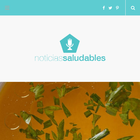
F
T
I
a
w
n
c
i
s
e
t
t
b
t
a
o
e
g
o
r
r
k
a
m