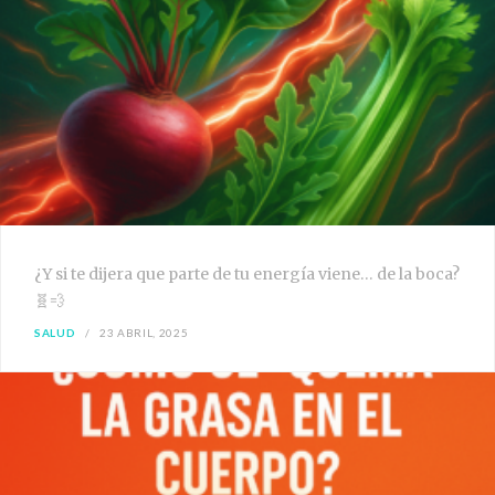
¿Y si te dijera que parte de tu energía viene… de la boca?
🧬💨
SALUD
23 ABRIL, 2025