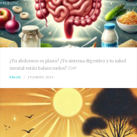
¿Tu abdomen es plano? ¿Tu sistema digestivo y tu salud
mental están balanceados? 🧘‍♀️🌱
SALUD
29 ENERO, 2025