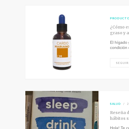
PRODUCT
¿Cómo est
graso y 
El hígado
condición
SEGUIR
SALUD
2
Reseña de
hábitos 
Hola! Te c