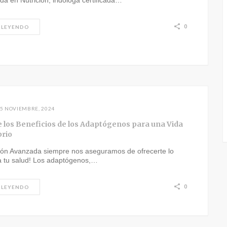
ada en Nutrición, iridóloga certificada…
0
 LEYENDO
5 NOVIEMBRE, 2024
 los Beneficios de los Adaptógenos para una Vida
brio
ción Avanzada siempre nos aseguramos de ofrecerte lo
a tu salud! Los adaptógenos,…
0
 LEYENDO