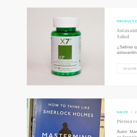
PRODUCT
Astaxant
Salud
¿Sabías qu
astaxanti
SEGUIR
SALUD
2
Piensa c
Autor: Ma