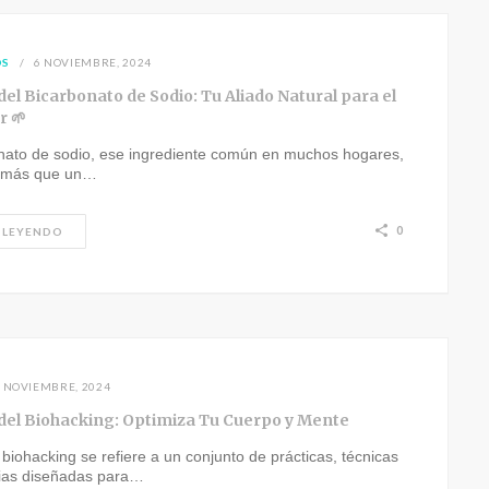
OS
6 NOVIEMBRE, 2024
del Bicarbonato de Sodio: Tu Aliado Natural para el
r 🌱
onato de sodio, ese ingrediente común en muchos hogares,
 más que un…
0
 LEYENDO
 NOVIEMBRE, 2024
 del Biohacking: Optimiza Tu Cuerpo y Mente
 biohacking se refiere a un conjunto de prácticas, técnicas
gias diseñadas para…