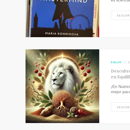
es licenci
SEGUIR
SALUD
2
Descubre
en Equili
¡En Nutri
mejor par
SEGUIR