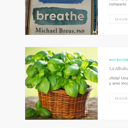
comparto
SEGUIR
NUTRICIÓ
La Albah
¡Hola! Una
y amo inc
SEGUIR