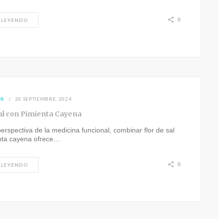
0
 LEYENDO
OS
20 SEPTIEMBRE, 2024
Sal con Pimienta Cayena
erspectiva de la medicina funcional, combinar flor de sal
nta cayena ofrece…
0
 LEYENDO