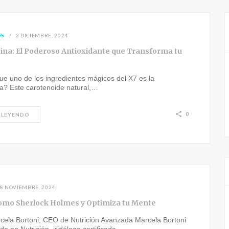
OS
2 DICIEMBRE, 2024
ina: El Poderoso Antioxidante que Transforma tu
e uno de los ingredientes mágicos del X7 es la
na? Este carotenoide natural,…
0
 LEYENDO
8 NOVIEMBRE, 2024
omo Sherlock Holmes y Optimiza tu Mente
rcela Bortoni, CEO de Nutrición Avanzada Marcela Bortoni