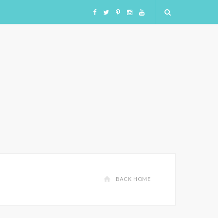
F
T
I
I
Y
a
w
n
n
o
c
i
s
s
u
e
t
t
t
T
b
t
a
a
u
o
e
g
g
b
o
r
r
r
e
BACK HOME
k
a
a
m
m