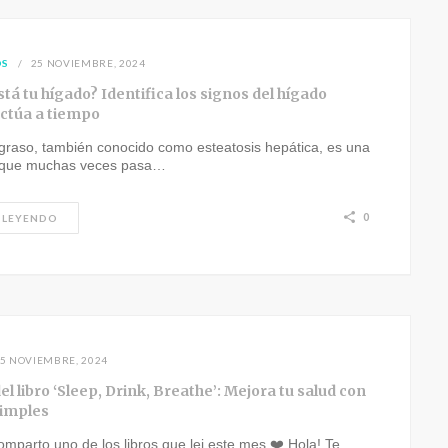
OS
25 NOVIEMBRE, 2024
á tu hígado? Identifica los signos del hígado
actúa a tiempo
 graso, también conocido como esteatosis hepática, es una
 que muchas veces pasa…
0
 LEYENDO
5 NOVIEMBRE, 2024
l libro ‘Sleep, Drink, Breathe’: Mejora tu salud con
simples
omparto uno de los libros que lei este mes ❤️ Hola! Te