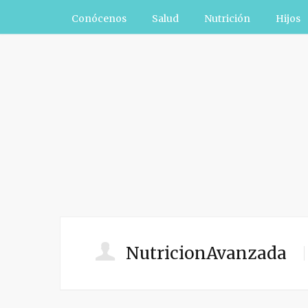
Conócenos
Salud
Nutrición
Hijos
NutricionAvanzada