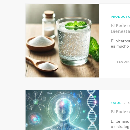
PRODUCT
El Poder 
Bienesta
El bicarb
es mucho
SEGUIR
SALUD
6
El Poder
El término
o estrate