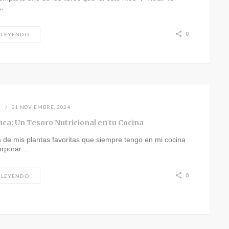
…
0
 LEYENDO
N
21 NOVIEMBRE, 2024
aca: Un Tesoro Nutricional en tu Cocina
 de mis plantas favoritas que siempre tengo en mi cocina
orporar…
0
 LEYENDO