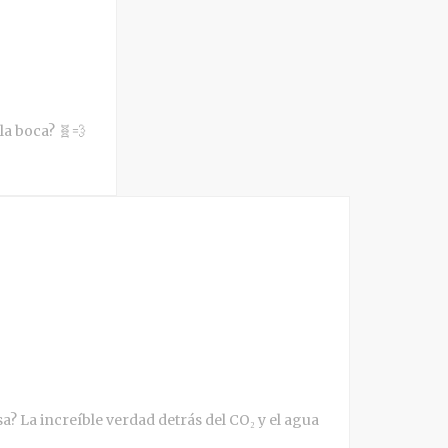
 la boca? 🧬💨
 La increíble verdad detrás del CO₂ y el agua