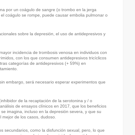
na por un coágulo de sangre (o trombo en la jerga
i el coágulo se rompe, puede causar embolia pulmonar o
cionales sobre la depresión, el uso de antidepresivos y
a mayor incidencia de trombosis venosa en individuos con
midos, con los que consumen antidepresivos tricíclicos
otras categorías de antidepresivos (+ 59%) en
tamiento.
, sin embargo, será necesario esperar experimentos que
inhibidor de la recaptación de la serotonina y / o
nálisis de ensayos clínicos en 2017, que los beneficios
 imagina, incluso en la depresión severa, y que su
l mejor de los casos, dudoso.
s secundarios, como la disfunción sexual, pero, lo que