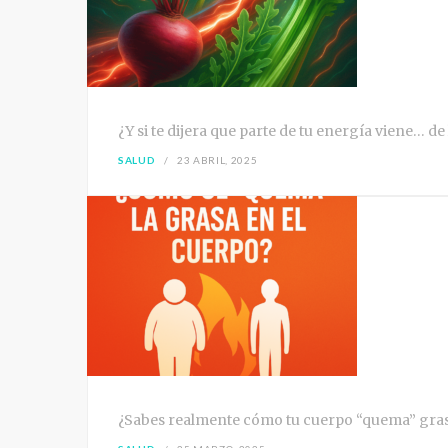
¿Y si te dijera que parte de tu energía viene… de
SALUD
23 ABRIL, 2025
¿Sabes realmente cómo tu cuerpo “quema” grasa?