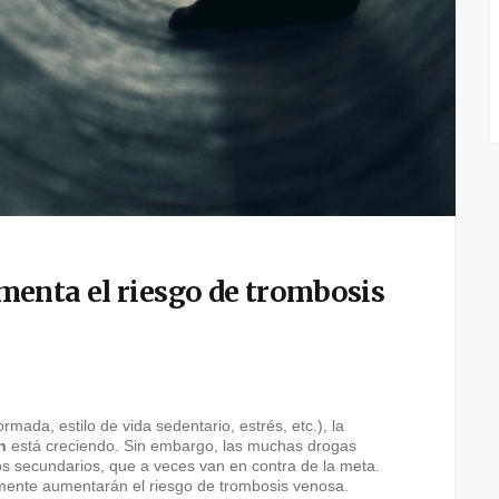
enta el riesgo de trombosis
rmada, estilo de vida sedentario, estrés, etc.), la
n
está creciendo. Sin embargo, las muchas drogas
os secundarios, que a veces van en contra de la meta.
mente aumentarán el riesgo de trombosis venosa.