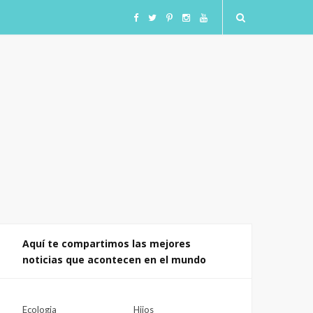
F
T
I
I
Y
a
w
n
n
o
c
i
s
s
u
e
t
t
t
T
b
t
a
a
u
o
e
g
g
b
o
r
r
r
e
Aquí te compartimos las mejores
noticias que acontecen en el mundo
k
a
a
m
m
Ecologia
Hijos