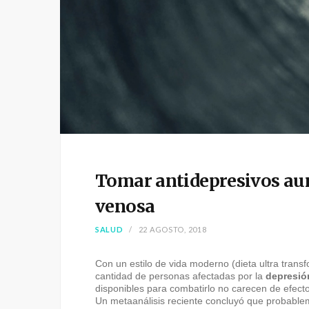
Tomar antidepresivos aum
venosa
SALUD
22 AGOSTO, 2018
Con un estilo de vida moderno (dieta ultra transfo
cantidad de personas afectadas por la
depresió
disponibles para combatirlo no carecen de efect
Un metaanálisis reciente concluyó que probable