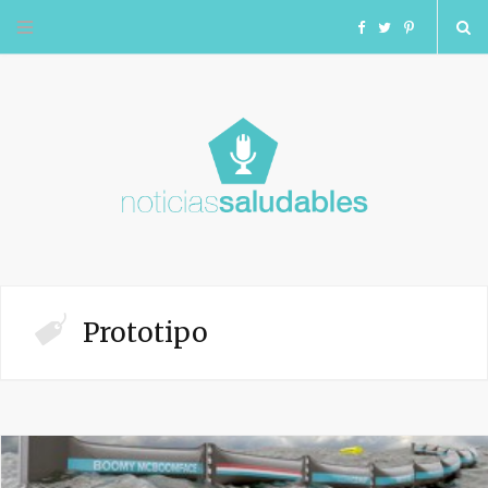
F
T
I
a
w
n
c
i
s
e
t
t
b
t
a
o
e
g
Prototipo
o
r
r
k
a
m