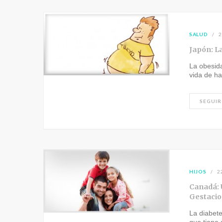
SALUD
2
Japón: La
La obesid
vida de h
SEGUIR
HIJOS
2
Canadá: U
Gestacio
La diabet