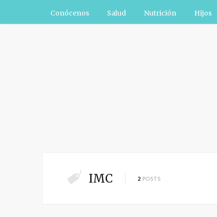
Conócenos
Salud
Nutrición
Hijos
IMC
2
POSTS