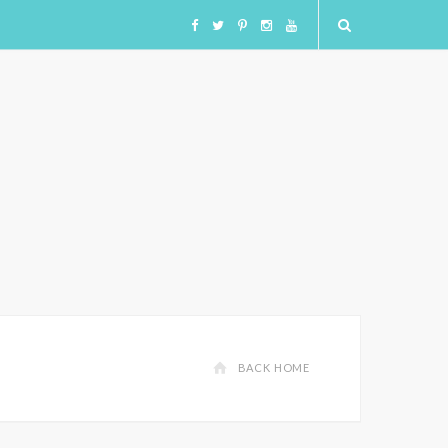
F
T
I
I
Y
a
w
n
n
o
c
i
s
s
u
e
t
t
t
T
b
t
a
a
u
o
e
g
g
b
o
r
r
r
e
BACK HOME
k
a
a
m
m