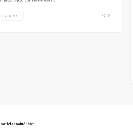
 a largo plazo consecuencias…
0
 LEYENDO
r noticias saludables