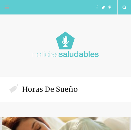
F
T
I
a
w
n
c
i
s
e
t
t
b
t
a
o
e
g
Horas De Sueño
o
r
r
k
a
m