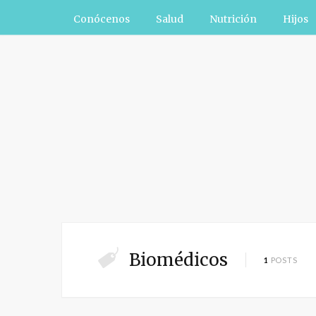
Conócenos
Salud
Nutrición
Hijos
Biomédicos
1
POSTS