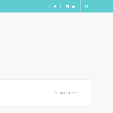
F
T
I
I
Y
a
w
n
n
o
c
i
s
s
u
e
t
t
t
T
b
t
a
a
u
o
e
g
g
b
o
r
r
r
e
BACK HOME
k
a
a
m
m