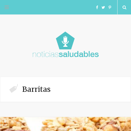
F
T
I
a
w
n
c
i
s
e
t
t
b
t
a
o
e
g
Barritas
o
r
r
k
a
m