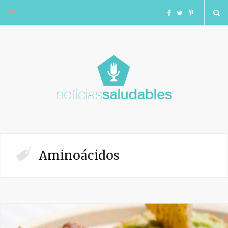
F
T
I
a
w
n
c
i
s
e
t
t
b
t
a
o
e
g
Aminoácidos
o
r
r
k
a
m