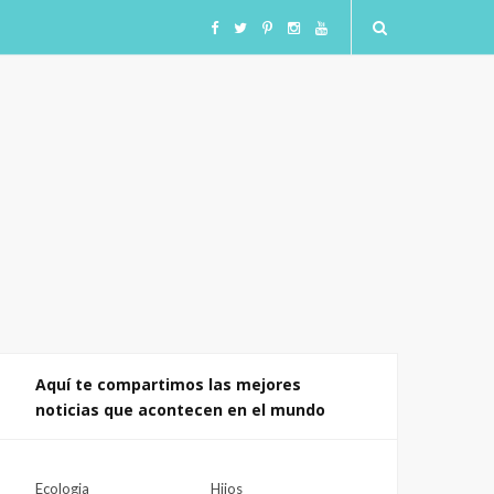
F
T
I
I
Y
a
w
n
n
o
c
i
s
s
u
e
t
t
t
T
b
t
a
a
u
o
e
g
g
b
o
r
r
r
e
Aquí te compartimos las mejores
noticias que acontecen en el mundo
k
a
a
m
m
Ecologia
Hijos