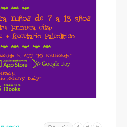
LES
SNACKS
0
0