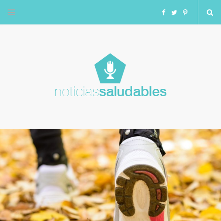
F
T
I
a
w
n
c
i
s
e
t
t
b
t
a
o
e
g
o
r
r
k
a
m