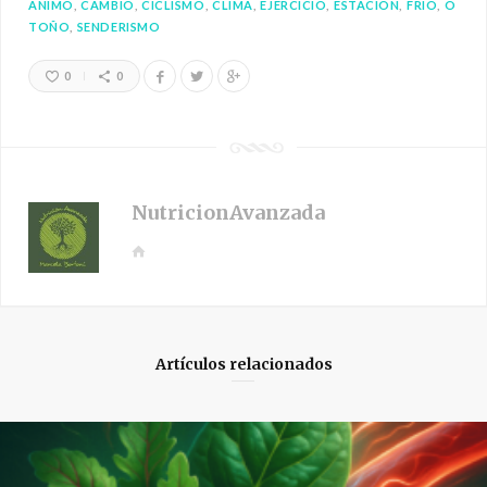
ANIMO
CAMBIO
CICLISMO
CLIMA
EJERCICIO
ESTACION
FRÍO
O
TOÑO
SENDERISMO
0
0
NutricionAvanzada
W
e
b
s
i
Artículos relacionados
t
e