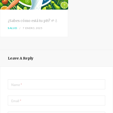
¿Sabes cómo está tu pH? 🌱💧
SALUD
7 ENERO, 2025
Leave A Reply
Name
*
Email
*