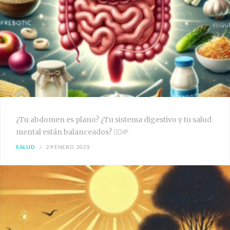
¿Tu abdomen es plano? ¿Tu sistema digestivo y tu salud
mental están balanceados? 🧘‍♀️🌱
SALUD
29 ENERO, 2025