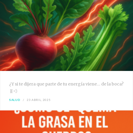
¿Y si te dijera que parte de tu energía viene… de la boca?
🧬💨
SALUD
23 ABRIL, 2025