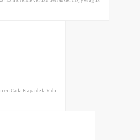
 La increíble verdad detrás del CO₂ y el agua
en en Cada Etapa de la Vida