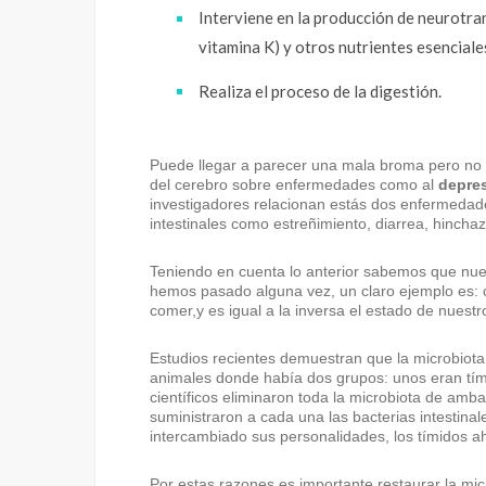
Interviene en la producción de neurotra
vitamina K) y otros nutrientes esenciale
Realiza el proceso de la digestión.
Puede llegar a parecer una mala broma pero no e
del cerebro sobre enfermedades como al
depre
investigadores relacionan estás dos enfermedades
intestinales como estreñimiento, diarrea, hincha
Teniendo en cuenta lo anterior sabemos que nuest
hemos pasado alguna vez, un claro ejemplo es:
comer,y es igual a la inversa el estado de nuestr
Estudios recientes demuestran que la microbiota
animales donde había dos grupos: unos eran tímid
científicos eliminaron toda la microbiota de amb
suministraron a cada una las bacterias intestina
intercambiado sus personalidades, los tímidos ah
Por estas razones es importante restaurar la mic