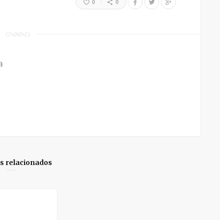
0
0
a
os relacionados