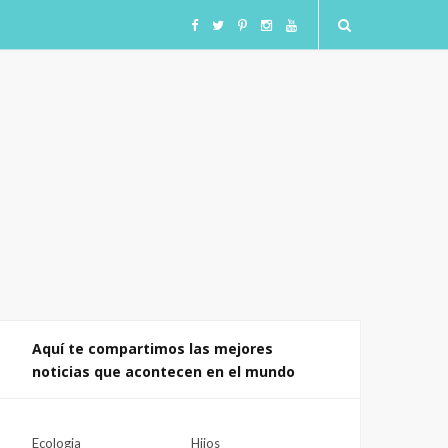
F
T
I
I
Y
a
w
n
n
o
c
i
s
s
u
e
t
t
t
T
b
t
a
a
u
o
e
g
g
b
o
r
r
r
e
Aquí te compartimos las mejores
noticias que acontecen en el mundo
k
a
a
m
m
Ecologia
Hijos