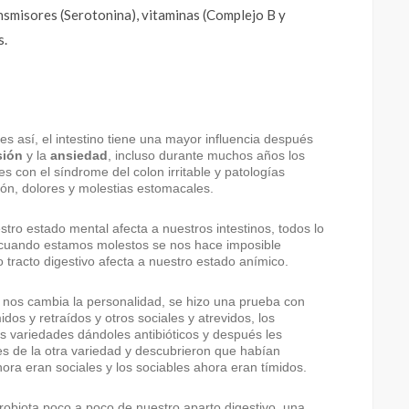
nsmisores (Serotonina), vitaminas (Complejo B y
s.
s así, el intestino tiene una mayor influencia después
sión
y la
ansiedad
, incluso durante muchos años los
 con el síndrome del colon irritable y patologías
zón, dolores y molestias estomacales.
ro estado mental afecta a nuestros intestinos, todos lo
 cuando estamos molestos se nos hace imposible
o tracto digestivo afecta a nuestro estado anímico.
 nos cambia la personalidad, se hizo una prueba con
os y retraídos y otros sociales y atrevidos, los
as variedades dándoles antibióticos y después les
les de la otra variedad y descubrieron que habían
ora eran sociales y los sociables ahora eran tímidos.
robiota poco a poco de nuestro aparto digestivo, una