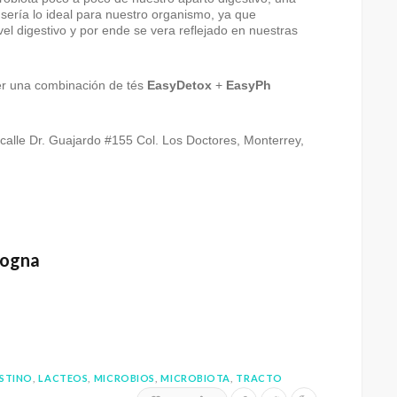
sería lo ideal para nuestro organismo, ya que
vel digestivo y por ende se vera reflejado en nuestras
er una combinación de tés
EasyDetox
+
EasyPh
 calle Dr. Guajardo #155 Col. Los Doctores, Monterrey,
pogna
ESTINO
LACTEOS
MICROBIOS
MICROBIOTA
TRACTO