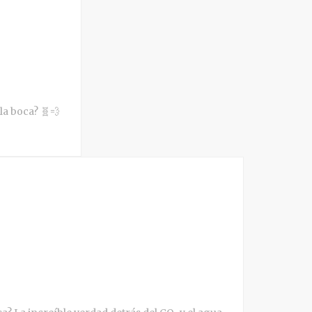
 la boca? 🧬💨