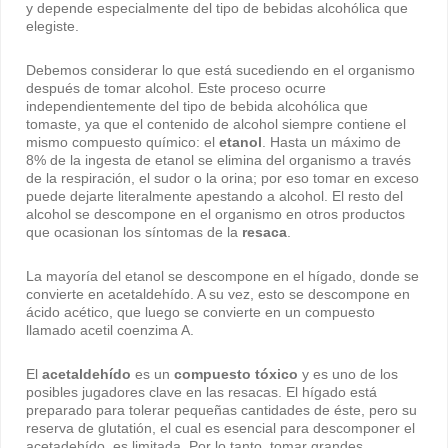
y depende especialmente del tipo de bebidas alcohólica que
elegiste.
Debemos considerar lo que está sucediendo en el organismo
después de tomar alcohol. Este proceso ocurre
independientemente del tipo de bebida alcohólica que
tomaste, ya que el contenido de alcohol siempre contiene el
mismo compuesto químico: el
etanol
. Hasta un máximo de
8% de la ingesta de etanol se elimina del organismo a través
de la respiración, el sudor o la orina; por eso tomar en exceso
puede dejarte literalmente apestando a alcohol. El resto del
alcohol se descompone en el organismo en otros productos
que ocasionan los síntomas de la
resaca
.
La mayoría del etanol se descompone en el hígado, donde se
convierte en acetaldehído. A su vez, esto se descompone en
ácido acético, que luego se convierte en un compuesto
llamado acetil coenzima A.
El
acetaldehído
es un
compuesto tóxico
y es uno de los
posibles jugadores clave en las resacas. El hígado está
preparado para tolerar pequeñas cantidades de éste, pero su
reserva de glutatión, el cual es esencial para descomponer el
acetadehído, es limitada. Por lo tanto, tomar grandes