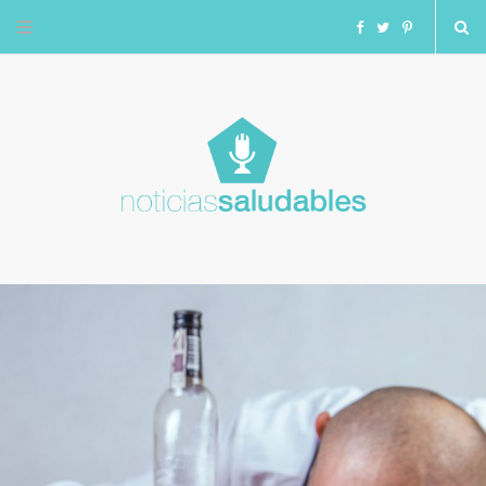
F
T
I
a
w
n
c
i
s
e
t
t
b
t
a
o
e
g
o
r
r
k
a
m