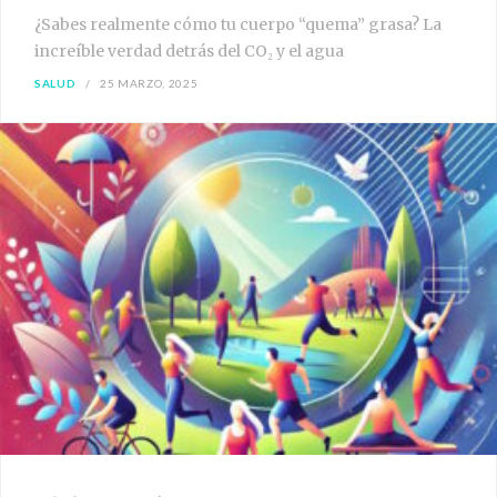
¿Sabes realmente cómo tu cuerpo “quema” grasa? La
increíble verdad detrás del CO₂ y el agua
SALUD
25 MARZO, 2025