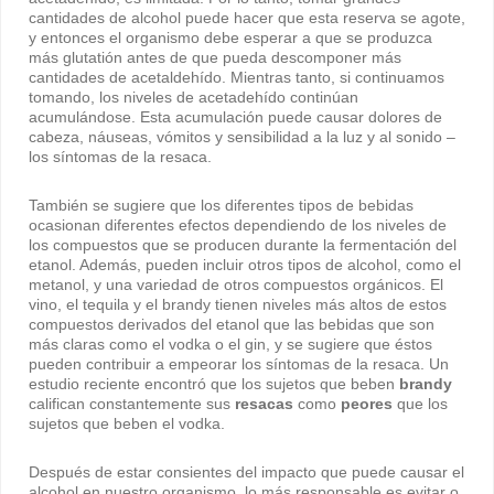
cantidades de alcohol puede hacer que esta reserva se agote,
y entonces el organismo debe esperar a que se produzca
más glutatión antes de que pueda descomponer más
cantidades de acetaldehído. Mientras tanto, si continuamos
tomando, los niveles de acetadehído continúan
acumulándose. Esta acumulación puede causar dolores de
cabeza, náuseas, vómitos y sensibilidad a la luz y al sonido –
los síntomas de la resaca.
También se sugiere que los diferentes tipos de bebidas
ocasionan diferentes efectos dependiendo de los niveles de
los compuestos que se producen durante la fermentación del
etanol. Además, pueden incluir otros tipos de alcohol, como el
metanol, y una variedad de otros compuestos orgánicos. El
vino, el tequila y el brandy tienen niveles más altos de estos
compuestos derivados del etanol que las bebidas que son
más claras como el vodka o el gin, y se sugiere que éstos
pueden contribuir a empeorar los síntomas de la resaca. Un
estudio reciente encontró que los sujetos que beben
brandy
califican constantemente sus
resacas
como
peores
que los
sujetos que beben el vodka.
Después de estar consientes del impacto que puede causar el
alcohol en nuestro organismo, lo más responsable es evitar o