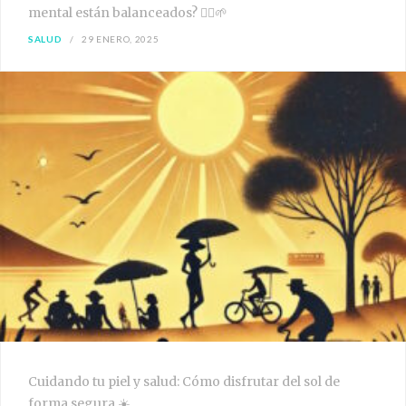
mental están balanceados? 🧘‍♀️🌱
SALUD
29 ENERO, 2025
Cuidando tu piel y salud: Cómo disfrutar del sol de
forma segura ☀️