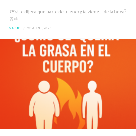
¿Y si te dijera que parte de tu energía viene… de la boca?
🧬💨
SALUD
23 ABRIL, 2025