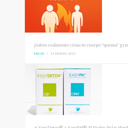
¿Sabes realmente cómo tu cuerpo “quema” grasa?
SALUD
25 MARZO, 2025
🌿 EasyDetox® + EasyPH®: El Poder de las Hierb