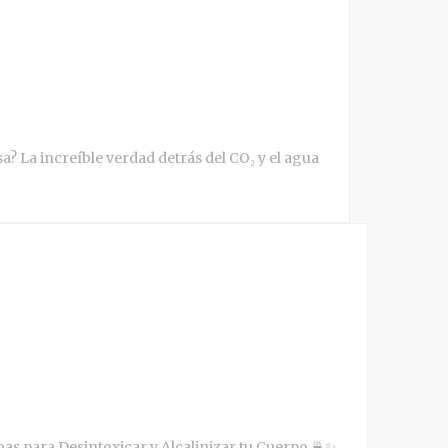
 La increíble verdad detrás del CO₂ y el agua
as para Desintoxicar y Alcalinizar tu Cuerpo 🍵✨