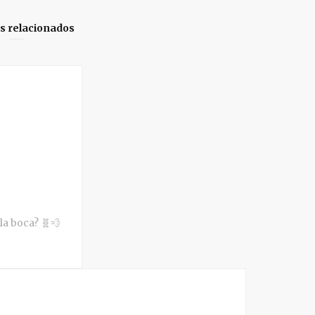
os relacionados
 la boca? 🧬💨