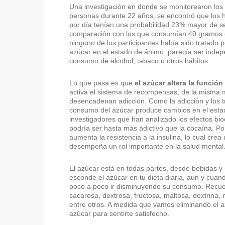
Una investigación en donde se monitorearon los 
personas durante 22 años, se encontró que lo
por día tenían una probabilidad 23% mayor de s
comparación con los que consumían 40 gramos 
ninguno de los participantes había sido tratado 
azúcar en el estado de ánimo, parecía ser indepe
consumo de alcohol, tabaco u otros hábitos.
Lo que pasa es que
el azúcar altera la funció
activa el sistema de recompensas, de la misma m
desencadenan adicción. Como la adicción y los t
consumo del azúcar produce cambios en el estad
investigadores que han analizado los efectos bi
podría ser hasta más adictivo que la cocaína. Por 
aumenta la resistencia a la insulina, lo cual crea
desempeña un rol importante en la salud mental
El azúcar está en todas partes, desde bebidas 
esconde el azúcar en tu dieta diaria, aun y cua
poco a poco ir disminuyendo su consumo. Recue
sacarosa, dextrosa, fructosa, maltosa, dextrina, 
entre otros. A medida que vamos eliminando el az
azúcar para sentirte satisfecho.