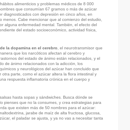
hábitos alimenticios y problemas médicos de 8 000
s hombres que consumían 67 gramos o más de azúcar
er diagnosticados con depresión en cinco años, en
o menos. Cabe mencionar que al comienzo del estudio,
por alguna enfermedad mental. También, el efecto del
ndiente del estado socioeconómico, actividad física,
n de la dopamina en el cerebro
, el neurotransmisor que
anera que los narcóticos afectan al cerebro y
rastornos del estado de ánimo están relacionados, y el
o de ánimo relacionados con la adicción, los
oquímicos y neurológicos del azúcar han concluido que
otra parte, como el azúcar altera la flora intestinal y
 una respuesta inflamatoria crónica en el cuerpo y
.
y salsas hasta sopas y sándwiches. Busca dónde se
ndo pienses que no la consumes, y crea estrategias para
rda que existen más de 50 nombres para el azúcar:
maltodextrina, jarabe de maíz de alta fructosa, glucosa,
úcar, el paladar se ajusta, y ya no vas a necesitar tanta