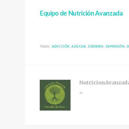
Equipo de Nutrición Avanzada
TAGS:
ADICCIÓN
AZÚCAR
CEREBRO
DEPRESIÓN
NutricionAvanzad
W
e
b
s
i
t