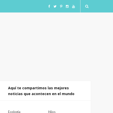
F
T
I
I
Y
a
w
n
n
o
c
i
s
s
u
e
t
t
t
T
b
t
a
a
u
o
e
g
g
b
o
r
r
r
e
Aquí te compartimos las mejores
noticias que acontecen en el mundo
k
a
a
m
m
Ecologia
Hijos