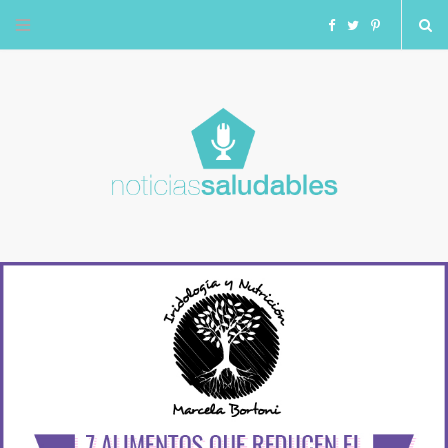
F
T
I
a
w
n
c
i
s
e
t
t
b
t
a
o
e
g
o
r
r
k
a
m