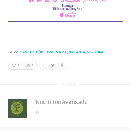
TAGS:
CANCER
CÚRCUMA
MAMA
NARANJA
VERDURAS
0
0
NutricionAvanzada
W
e
b