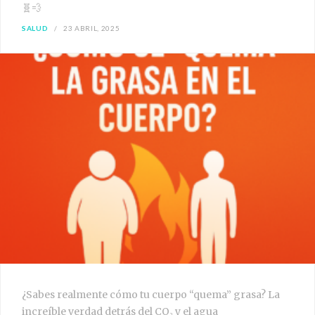
🧬💨
SALUD
23 ABRIL, 2025
¿Sabes realmente cómo tu cuerpo “quema” grasa? La
increíble verdad detrás del CO₂ y el agua