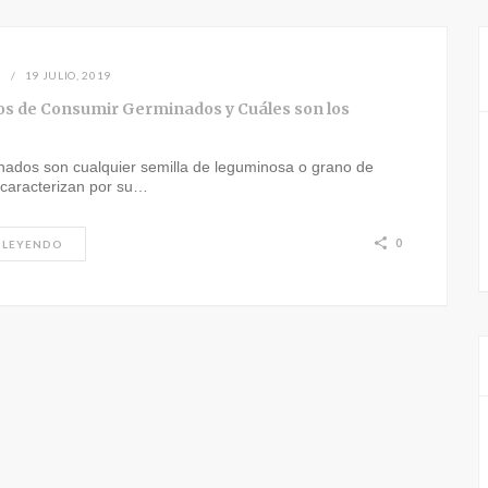
N
19 JULIO, 2019
os de Consumir Germinados y Cuáles son los
nados son cualquier semilla de leguminosa o grano de
 caracterizan por su…
0
 LEYENDO