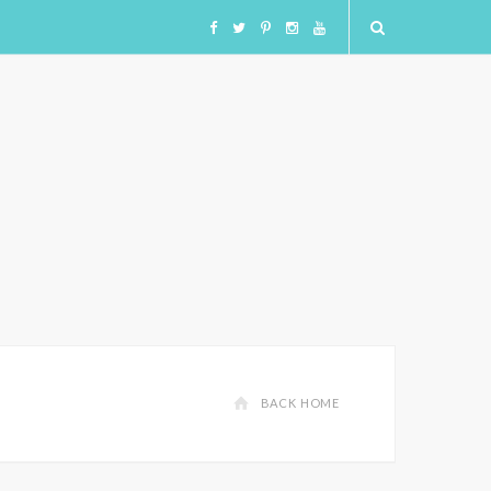
F
T
I
I
Y
a
w
n
n
o
c
i
s
s
u
e
t
t
t
T
b
t
a
a
u
o
e
g
g
b
o
r
r
r
e
BACK HOME
k
a
a
m
m