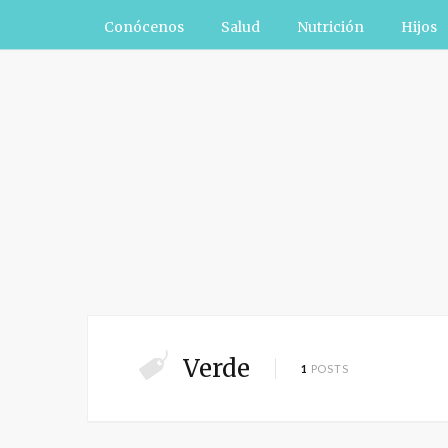
Conócenos
Salud
Nutrición
Hijos
Verde
1
POSTS