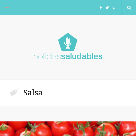
F
T
I
a
w
n
c
i
s
e
t
t
b
t
a
o
e
g
Salsa
o
r
r
k
a
m