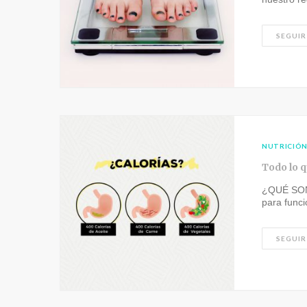
SEGUIR
NUTRICIÓ
Todo lo q
¿QUÉ SON 
para func
SEGUIR