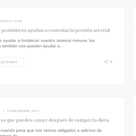
9 MAYO, 2018
probióticos ayudan a controlar la presión arterial
 ayudar a fortalecer nuestro sistema inmune, los
os también nos pueden ayudar a…
0
 LEYENDO
N
3 NOVIEMBRE, 2017
tos que puedes comer después de romper la dieta
 cuando pasa que nos vemos obligados a salirnos de
égimen de…