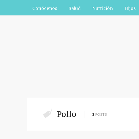
Conócenos
Salud
Nutrición
Hijos
Pollo
3
POSTS