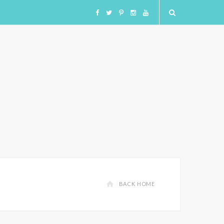
F
T
I
I
Y
a
w
n
n
o
c
i
s
s
u
e
t
t
t
T
b
t
a
a
u
o
e
g
g
b
o
r
r
r
e
BACK HOME
k
a
a
m
m