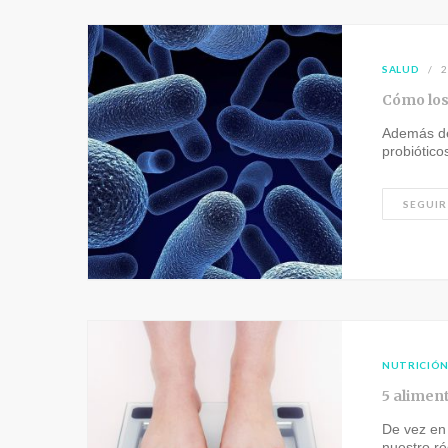
SALUD
2
Cómo los 
Además de
probiótic
SEGUIR
NUTRICIÓ
5 alimen
De vez en
nuestro r