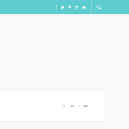
F
T
I
I
Y
a
w
n
n
o
c
i
s
s
u
e
t
t
t
T
b
t
a
a
u
o
e
g
g
b
o
r
r
r
e
BACK HOME
k
a
a
m
m