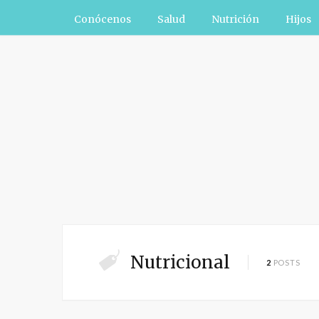
Conócenos
Salud
Nutrición
Hijos
Nutricional
2
POSTS