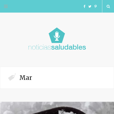
F
T
I
a
w
n
c
i
s
e
t
t
b
t
a
o
e
g
Mar
o
r
r
k
a
m