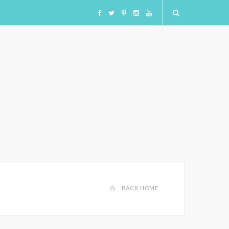
F
T
I
I
Y
a
w
n
n
o
c
i
s
s
u
e
t
t
t
T
b
t
a
a
u
o
e
g
g
b
o
r
r
r
e
BACK HOME
k
a
a
m
m