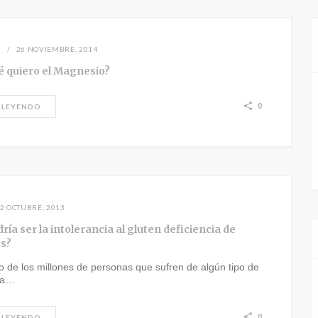
N
26 NOVIEMBRE, 2014
é quiero el Magnesio?
0
 LEYENDO
2 OCTUBRE, 2013
ría ser la intolerancia al gluten deficiencia de
s?
o de los millones de personas que sufren de algún tipo de
cia…
0
 LEYENDO