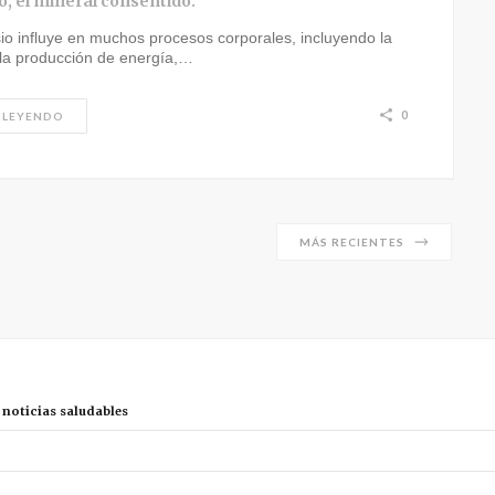
, el mineral consentido.
o influye en muchos procesos corporales, incluyendo la
 la producción de energía,…
0
 LEYENDO
MÁS RECIENTES
r noticias saludables