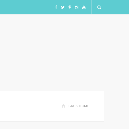
F
T
I
I
Y
a
w
n
n
o
c
i
s
s
u
e
t
t
t
T
b
t
a
a
u
o
e
g
g
b
o
r
r
r
e
BACK HOME
k
a
a
m
m