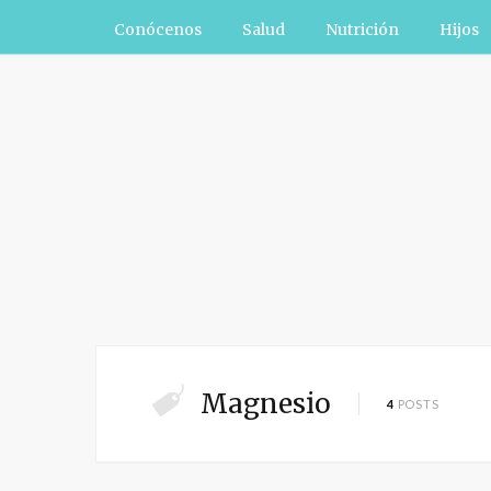
Conócenos
Salud
Nutrición
Hijos
Magnesio
4
POSTS