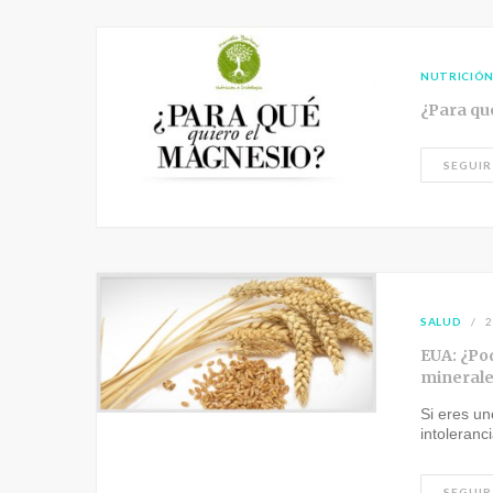
NUTRICIÓ
¿Para qu
SEGUIR
SALUD
2
EUA: ¿Pod
minerale
Si eres un
intoleran
SEGUIR