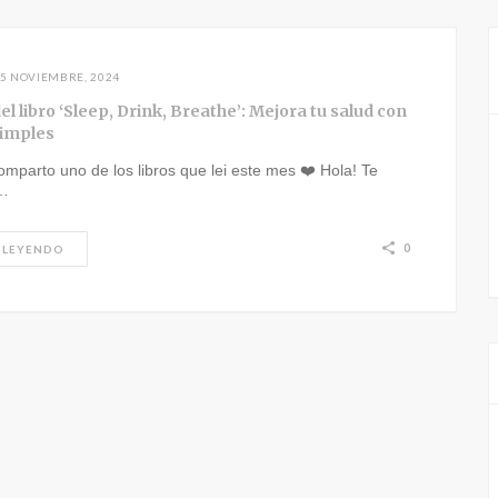
5 NOVIEMBRE, 2024
l libro ‘Sleep, Drink, Breathe’: Mejora tu salud con
simples
omparto uno de los libros que lei este mes ❤️ Hola! Te
…
0
 LEYENDO