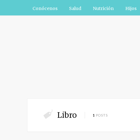
Conócenos
Salud
Nutrición
Hijos
Libro
1
POSTS