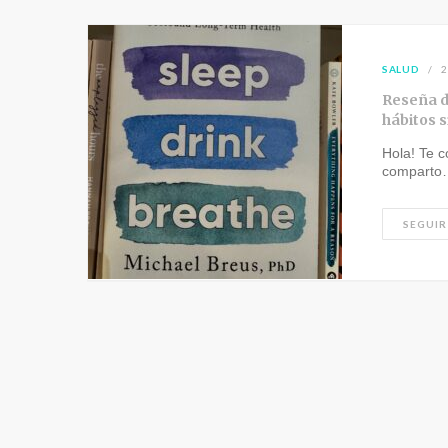
SALUD
2
Reseña de
hábitos 
Hola! Te c
comparto
SEGUIR