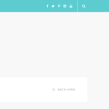
F
T
I
I
Y
a
w
n
n
o
c
i
s
s
u
e
t
t
t
T
b
t
a
a
u
o
e
g
g
b
o
r
r
r
e
BACK HOME
k
a
a
m
m