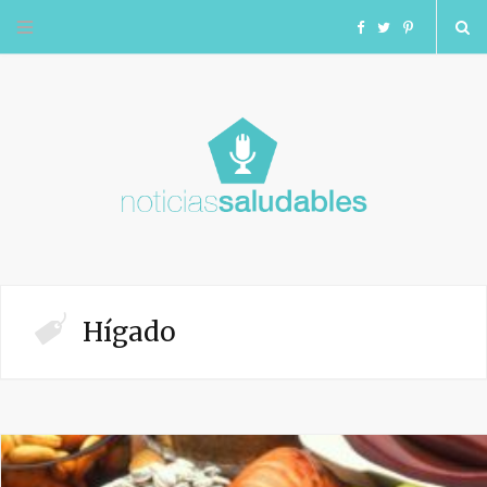
F
T
I
a
w
n
c
i
s
e
t
t
b
t
a
o
e
g
Hígado
o
r
r
k
a
m