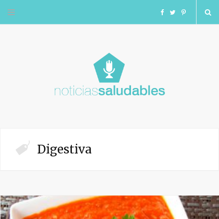
F
T
I
a
w
n
c
i
s
e
t
t
b
t
a
o
e
g
Digestiva
o
r
r
k
a
m