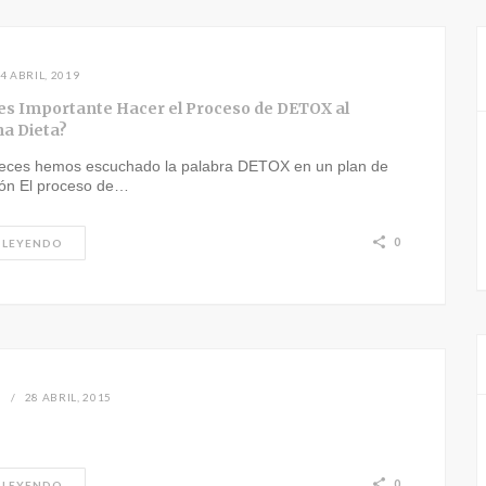
4 ABRIL, 2019
es Importante Hacer el Proceso de DETOX al
na Dieta?
eces hemos escuchado la palabra DETOX en un plan de
ión El proceso de…
0
 LEYENDO
N
28 ABRIL, 2015
0
 LEYENDO