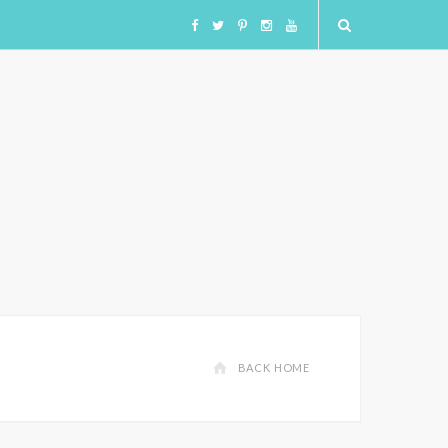
F
T
I
I
Y
a
w
n
n
o
c
i
s
s
u
e
t
t
t
T
b
t
a
a
u
o
e
g
g
b
o
r
r
r
e
BACK HOME
k
a
a
m
m