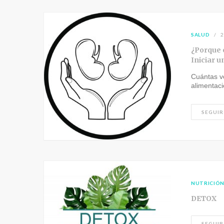
SALUD
2
¿Porque 
Iniciar u
Cuántas v
alimentac
SEGUIR
NUTRICIÓ
DETOX
SEGUIR