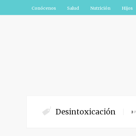
Conócenos
Salud
Nutrición
Hijos
Desintoxicación
3
P