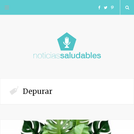
F
T
I
a
w
n
c
i
s
e
t
t
b
t
a
o
e
g
Depurar
o
r
r
k
a
m