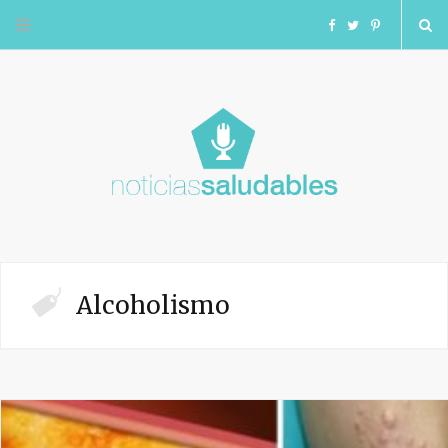
F
T
I
a
w
n
c
i
s
e
t
t
b
t
a
o
e
g
Alcoholismo
o
r
r
k
a
m